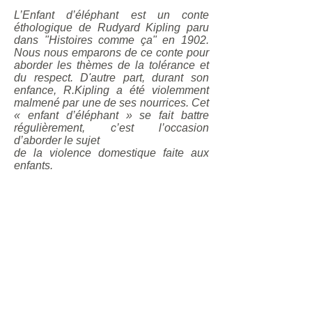
L’Enfant d’éléphant est un conte
éthologique de Rudyard Kipling paru
dans "Histoires comme ça" en 1902.
Nous nous emparons de ce conte pour
aborder les thèmes de la tolérance et
du respect. D'autre part, durant son
enfance, R.Kipling a été violemment
malmené par une de ses nourrices. Cet
« enfant d’éléphant » se fait battre
régulièrement, c’est l’occasion
d’aborder le sujet
de la violence domestique faite aux
enfants.
Mise en scène et adaptation du
texte:
Laure Bezolles et Lauréline
Sanchez
Jeu:
Lauréline Sanchez
Texte:
R. Kipling
Crédit Photo:
Claire Leslie, Serge
Salvé
Graphisme:
Eirini Sfyri (graphisme
vivant)